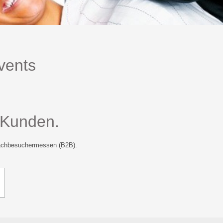
vents
e Kunden.
 Fachbesuchermessen (B2B).